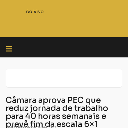
Ao Vivo
Câmara aprova PEC que
reduz jornada de trabalho
para 40 horas semanais e
prevê fim da escala 6×1
Por:
28/05/2026
Redação Canal 97
06:21