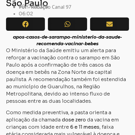
São Paulo
30/06/2026
Por:
Redação Canal 97
06:02
apos-casos-de-sarampo-ministerio-da-saude-
recomenda-vacinar-bebes
O Ministério da Saúde emitiu um alerta para
reforçar a vacinação contra o sarampo em São
Paulo após a confirmação de três casos da
doença em bebês na Zona Norte da capital
paulista. A recomendação também foi estendida
ao município de Guarulhos, na Região
Metropolitana, devido ao intenso fluxo de
pessoas entre as duas localidades.
Como medida preventiva, a pasta orienta a
aplicação da chamada
dose zero
da vacina em
crianças com idade entre
6 e 11 meses
, faixa
etária considerada mais vulnerável à doença e