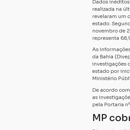
Dados inéditos
realizada na úl
revelaram um c
estado. Segundo
novembro de 20
representa 68,
As informações
da Bahia (Dive
investigações d
estado por ini
Ministério Públ
De acordo com o
as investigaçõe
pela Portaria n
MP cobr