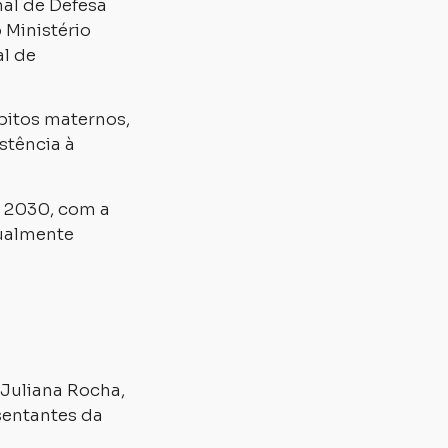
al de Defesa
 Ministério
al de
óbitos maternos,
istência à
é 2030, com a
tualmente
 Juliana Rocha,
sentantes da