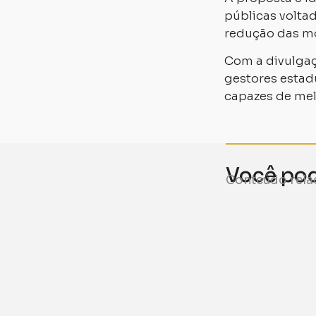
públicas voltad
redução das mo
Com a divulgaç
gestores estad
capazes de mel
Você pode
Conteúdo rela