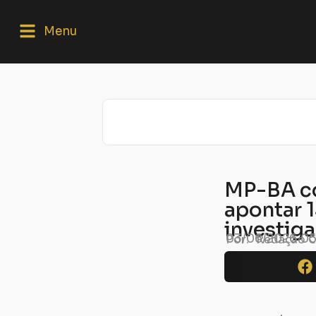
Menu
MP-BA co
apontar 1
investig
Por:
Redação C
03/06/2026
05