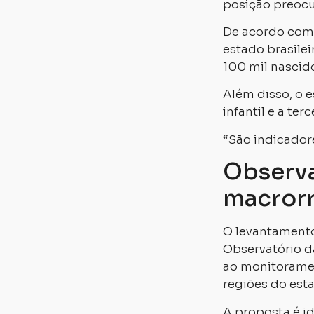
posição preocu
De acordo com 
estado brasile
100 mil nascido
Além disso, o 
infantil e a t
“São indicador
Observa
macror
O levantamento
Observatório da
ao monitoramen
regiões do est
A proposta é id