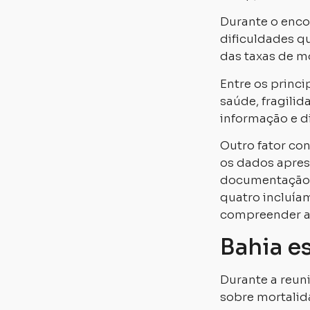
Durante o encon
dificuldades q
das taxas de mo
Entre os princ
saúde, fragili
informação e di
Outro fator con
os dados apres
documentação 
quatro incluía
compreender as
Bahia e
Durante a reun
sobre mortalid