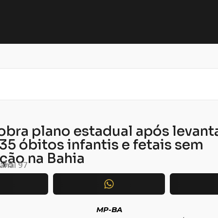
bra plano estadual após levan
35 óbitos infantis e fetais sem
ação na Bahia
anal 97
:38
MP-BA