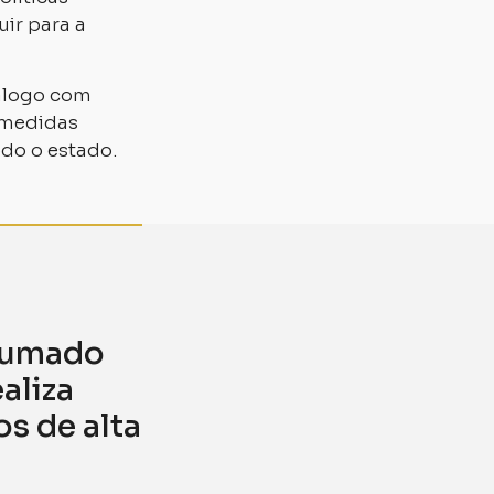
uir para a
iálogo com
 medidas
odo o estado.
Brumado
aliza
s de alta