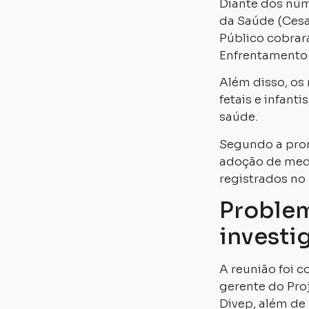
Diante dos núm
da Saúde (Cesa
Público cobrar
Enfrentamento à
Além disso, os 
fetais e infanti
saúde.
Segundo a prom
adoção de medi
registrados no
Problem
investi
A reunião foi 
gerente do Pro
Divep, além de