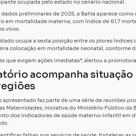
pante ocupada pelo estado no cenário nacional.
dados preliminares de 2025, a Bahia aparece como 
iro em mortalidade materna, com índice de 61,7 mort
s vivos.
estado ocupa a sexta posição entre os piores índices
erceira colocação em mortalidade neonatal, conforme 
es que exigem ações imediatas”, alertou a promotora
tório acompanha situação
regiões
 apresentado faz parte de uma série de reuniões pr
s Maternidades, iniciativa do Ministério Público da 
to dos indicadores de saúde materno-infantil em d
ado.
entificar falhas nos serviços de saúde, fortalecer as p