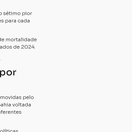
o sétimo pior
es para cada
 de mortalidade
dados de 2024.
.
 por
omovidas pelo
Bahia voltada
iferentes
olíticas