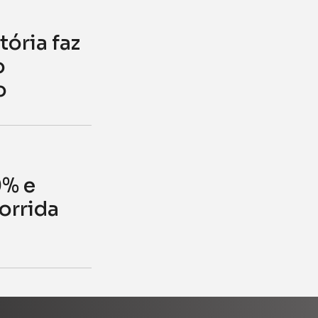
s
tória faz
o
o
0% e
orrida