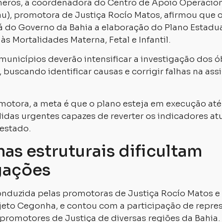
eros, a coordenadora do Centro de Apoio Operacion
u), promotora de Justiça Rocío Matos, afirmou que o
á do Governo da Bahia a elaboração do Plano Estadu
s Mortalidades Materna, Fetal e Infantil.
municípios deverão intensificar a investigação dos 
s, buscando identificar causas e corrigir falhas na ass
otora, a meta é que o plano esteja em execução at
das urgentes capazes de reverter os indicadores a
 estado.
as estruturais dificultam
gações
conduzida pelas promotoras de Justiça Rocío Matos e
jeto Cegonha, e contou com a participação de repre
 promotores de Justiça de diversas regiões da Bahia.