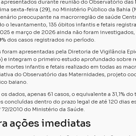
 apresentados durante reunião do Observatório das
tima sexta-feira (29), no Ministério Público da Bahia 
enário preocupante na macrorregião de saúde Cent
 o levantamento, 135 óbitos infantis e fetais registr
25 e março de 2026 ainda não foram investigados,
9% dos casos registrados no período.
 foram apresentadas pela Diretoria de Vigilância Ep
p) e integram o primeiro estudo aprofundado sobre r
e mortes infantis e fetais realizado em todas as mac
ciativa do Observatório das Maternidades, projeto c
ico baiano.
s dados, apenas 61 casos, o equivalente a 31,1% do t
s concluídas dentro do prazo legal de até 120 dias 
º 72/2010 do Ministério da Saúde.
a ações imediatas