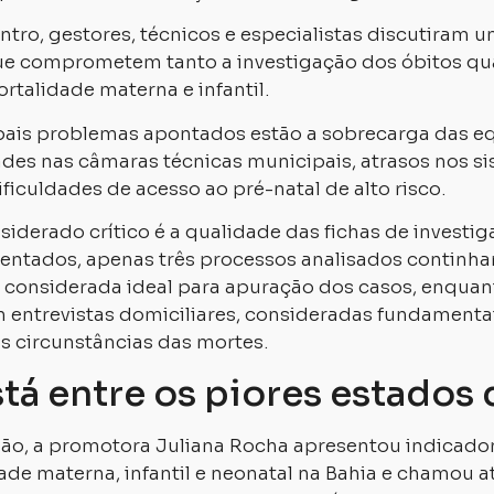
tro, gestores, técnicos e especialistas discutiram u
ue comprometem tanto a investigação dos óbitos qu
rtalidade materna e infantil.
ipais problemas apontados estão a sobrecarga das e
dades nas câmaras técnicas municipais, atrasos nos s
ficuldades de acesso ao pré-natal de alto risco.
siderado crítico é a qualidade das fichas de invest
entados, apenas três processos analisados continha
considerada ideal para apuração dos casos, enqua
m entrevistas domiciliares, consideradas fundamenta
 circunstâncias das mortes.
stá entre os piores estados 
ião, a promotora Juliana Rocha apresentou indicador
ade materna, infantil e neonatal na Bahia e chamou a