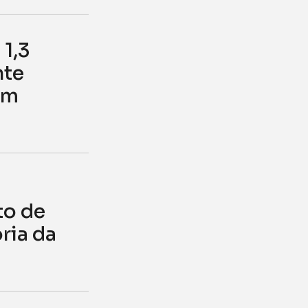
1,3
nte
em
to de
ria da