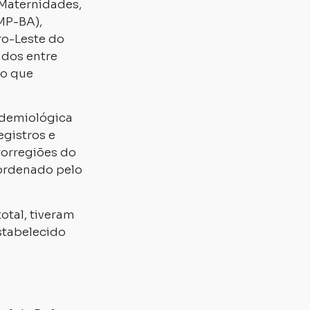
 Maternidades,
(MP-BA),
ro-Leste do
ados entre
 o que
idemiológica
egistros e
rorregiões do
oordenado pelo
otal, tiveram
estabelecido