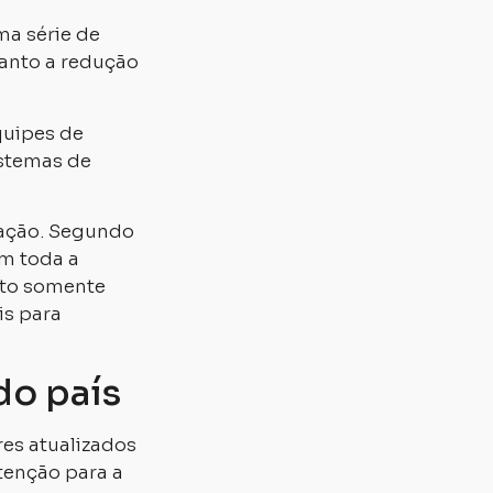
ma série de
anto a redução
quipes de
istemas de
igação. Segundo
m toda a
nto somente
is para
do país
es atualizados
tenção para a