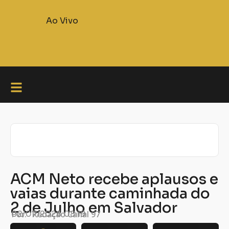
Ao Vivo
ACM Neto recebe aplausos e
vaias durante caminhada do
2 de Julho em Salvador
Por:
02/07/2026
Redação Canal 97
08:19