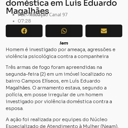
doméstica em Luís Eduardo
Magalhães
04/03/2026
Por:
Redação Canal 97
07:28
lem
Homem é investigado por ameaça, agressões e
violência psicológica contra a companheira
Três armas de fogo foram apreendidas na
segunda-feira (2) em um imóvel localizado no
bairro Campos Elíseos, em Luís Eduardo
Magalhães. O armamento estava, segundo a
polícia, em posse irregular de um homem
investigado por violência doméstica contra a
esposa.
A ação foi realizada por equipes do Núcleo
Especializado de Atendimento à Mulher (Neam),