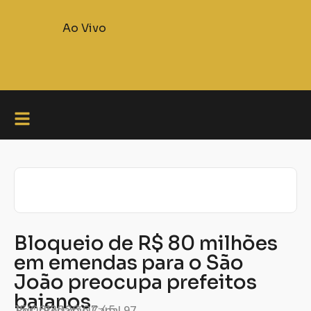
Ao Vivo
Bloqueio de R$ 80 milhões
em emendas para o São
João preocupa prefeitos
baianos
Por:
15/06/2026
Redação Canal 97
07:45