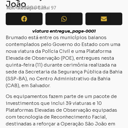
João
Por:
12/06/2026
Redação Canal 97
08:19
viatura entregue_page-0001
Brumado está entre os municípios baianos
contemplados pelo Governo do Estado com uma
nova viatura da Polícia Civil e uma Plataforma
Elevada de Observação (POE), entregues nesta
quinta-feira (11) durante cerimônia realizada na
sede da Secretaria da Segurança Pública da Bahia
(SSP-BA), no Centro Administrativo da Bahia
(CAB), em Salvador.
Os equipamentos fazem parte de um pacote de
investimentos que inclui 39 viaturas e 10
Plataformas Elevadas de Observação equipadas
com tecnologia de Reconhecimento Facial,
destinadas a reforçar a Operação São João em