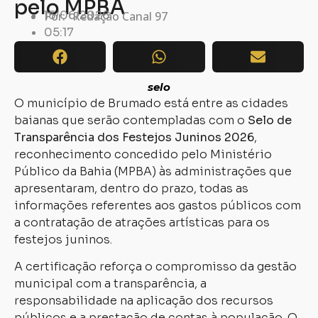
pelo MPBA
15/06/2026
Por:
Redação Canal 97
05:17
selo
O município de Brumado está entre as cidades
baianas que serão contempladas com o
Selo de
Transparência dos Festejos Juninos 2026
,
reconhecimento concedido pelo Ministério
Público da Bahia (MPBA) às administrações que
apresentaram, dentro do prazo, todas as
informações referentes aos gastos públicos com
a contratação de atrações artísticas para os
festejos juninos.
A certificação reforça o compromisso da gestão
municipal com a transparência, a
responsabilidade na aplicação dos recursos
públicos e a prestação de contas à população. O