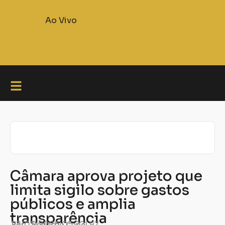
Ao Vivo
Câmara aprova projeto que
limita sigilo sobre gastos
públicos e amplia
transparência
Por:
22/05/2026
Redação Canal 97
05:22