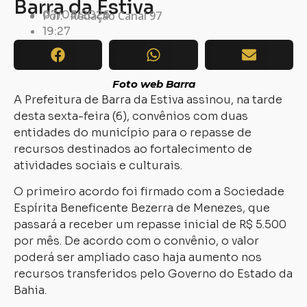
Barra da Estiva
07/03/2026
Por:
Redação Canal 97
19:27
Foto web Barra
A Prefeitura de Barra da Estiva assinou, na tarde
desta sexta-feira (6), convênios com duas
entidades do município para o repasse de
recursos destinados ao fortalecimento de
atividades sociais e culturais.
O primeiro acordo foi firmado com a Sociedade
Espírita Beneficente Bezerra de Menezes, que
passará a receber um repasse inicial de R$ 5.500
por mês. De acordo com o convênio, o valor
poderá ser ampliado caso haja aumento nos
recursos transferidos pelo Governo do Estado da
Bahia.