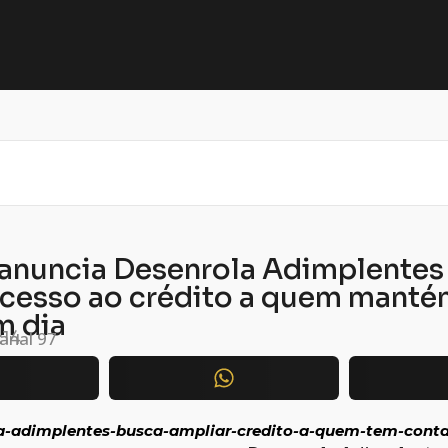
anuncia Desenrola Adimplentes
acesso ao crédito a quem manté
m dia
anal 97
:14
a-adimplentes-busca-ampliar-credito-a-quem-tem-cont