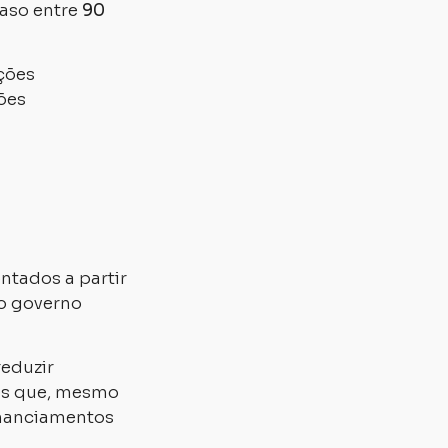
raso entre
90
ções
ões
ontados a partir
o governo
reduzir
res que, mesmo
inanciamentos