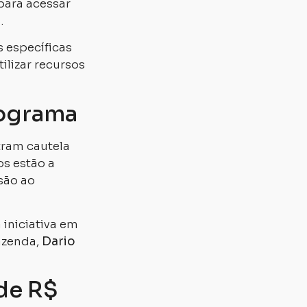
para acessar
.
 específicas
ilizar recursos
rograma
tram cautela
s estão a
são ao
 iniciativa em
azenda,
Dario
de R$