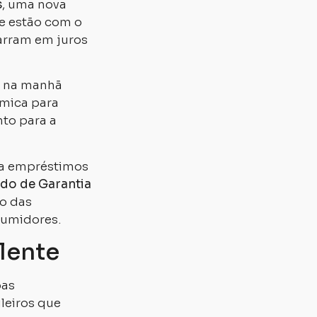
s
, uma nova
ue estão com o
arram em juros
na manhã
ômica para
nto para a
ra empréstimos
do de Garantia
co das
sumidores.
lente
oas
leiros que