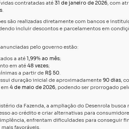
ívidas contratadas até
31 de janeiro de 2026
, com at
s
.
es são realizadas diretamente com bancos e institui
odendo incluir descontos e parcelamentos em condiç
s anunciadas pelo governo estão:
tados a até
1,99% ao mês
;
nto em até
48 vezes
;
ínimas a partir de
R$ 50
.
ssui duração inicial de aproximadamente
90 dias
, c
o em
4 de maio de 2026
, podendo ser prorrogado pel
stério da Fazenda, a ampliação do Desenrola busca 
cesso ao crédito e criar alternativas para consumido
mplência, enfrentam dificuldades para conseguir f
mais favoráveis.