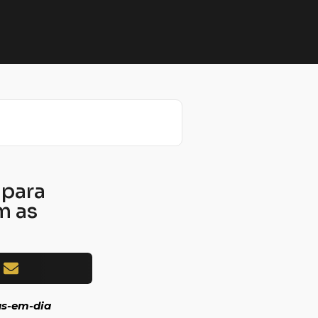
 para
m as
as-em-dia