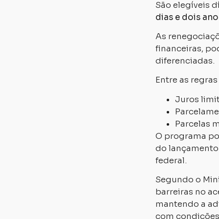
São elegíveis d
dias e dois ano
As renegociaçõ
financeiras, p
diferenciadas.
Entre as regra
Juros limi
Parcelame
Parcelas m
O programa po
do lançament
federal.
Segundo o Mini
barreiras no a
mantendo a adi
com condições 