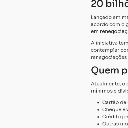
20 bilh
Lançado em ma
acordo com o 
em renegociaç
A iniciativa t
contemplar co
renegociações
Quem po
Atualmente, o 
mínimos
e dívi
Cartão de 
Cheque es
Crédito pe
Outras mo