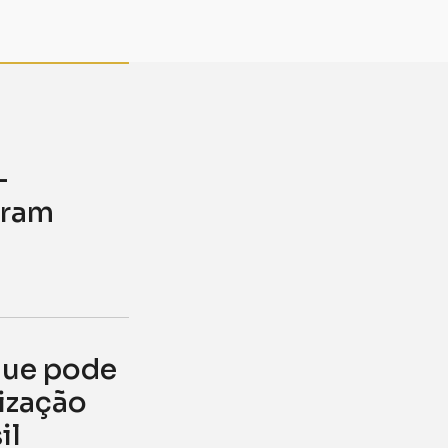
–
eram
que pode
lização
il