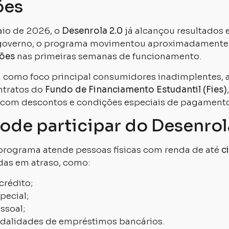
ões
io de 2026, o
Desenrola 2.0
já alcançou resultados 
governo, o programa movimentou aproximadament
ões
nas primeiras semanas de funcionamento.
em como foco principal consumidores inadimplentes, 
ntratos do
Fundo de Financiamento Estudantil (Fies)
 com descontos e condições especiais de pagamento
de participar do Desenrol
programa atende pessoas físicas com renda de até
c
das em atraso, como:
crédito;
pecial;
ssoal;
dalidades de empréstimos bancários.