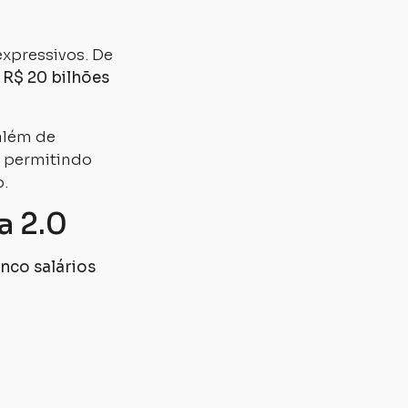
expressivos. De
e
R$ 20 bilhões
além de
, permitindo
.
a 2.0
inco salários