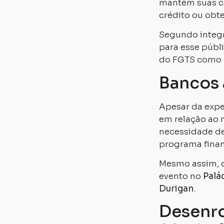
mantêm suas co
crédito ou obte
Segundo integr
para esse públ
do FGTS como g
Bancos 
Apesar da expe
em relação ao 
necessidade de
programa finan
Mesmo assim, o
evento no
Palá
Durigan
.
Desenro