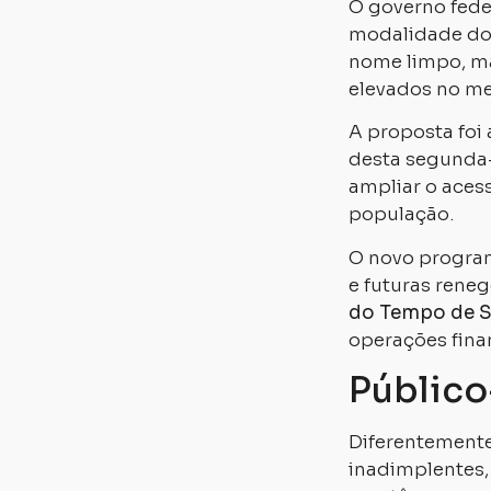
O governo fede
modalidade d
nome limpo, ma
elevados no me
A proposta foi
desta segunda-f
ampliar o aces
população.
O novo program
e futuras rene
do Tempo de S
operações fina
Público
Diferentemente
inadimplentes,