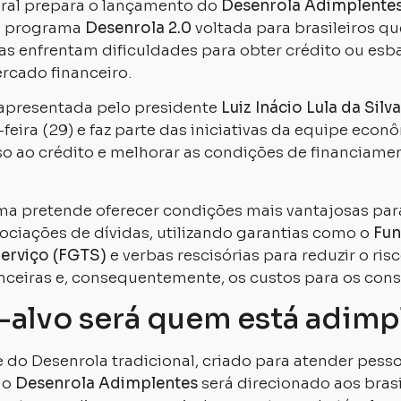
ral prepara o lançamento do
Desenrola Adimplente
o programa
Desenrola 2.0
voltada para brasileiros q
s enfrentam dificuldades para obter crédito ou esb
rcado financeiro.
 apresentada pelo presidente
Luiz Inácio Lula da Silva
eira (29) e faz parte das iniciativas da equipe econ
so ao crédito e melhorar as condições de financiame
a pretende oferecer condições mais vantajosas pa
gociações de dívidas, utilizando garantias como o
Fun
erviço (FGTS)
e verbas rescisórias para reduzir o ris
nceiras e, consequentemente, os custos para os con
-alvo será quem está adimp
 do Desenrola tradicional, criado para atender pess
 o
Desenrola Adimplentes
será direcionado aos brasi