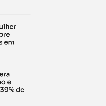
ulher
bre
s em
era
no e
 39% de