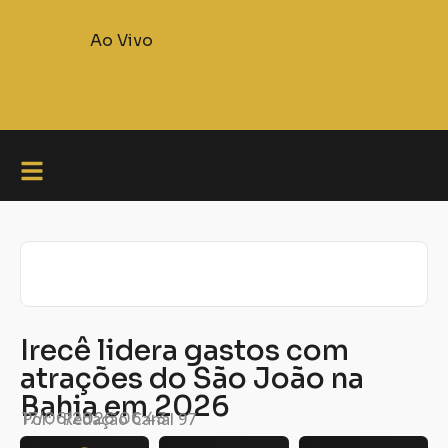
Ao Vivo
Irecê lidera gastos com
atrações do São João na
Bahia em 2026
Por:
17/06/2026
Redação Canal 97
06:43