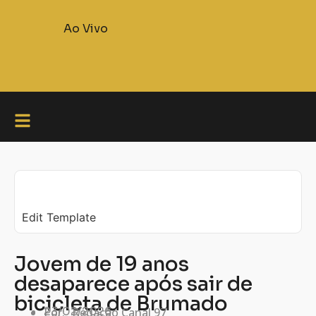
Ao Vivo
Edit Template
Jovem de 19 anos
desaparece após sair de
bicicleta de Brumado
23/02/2026
Por:
Redação Canal 97