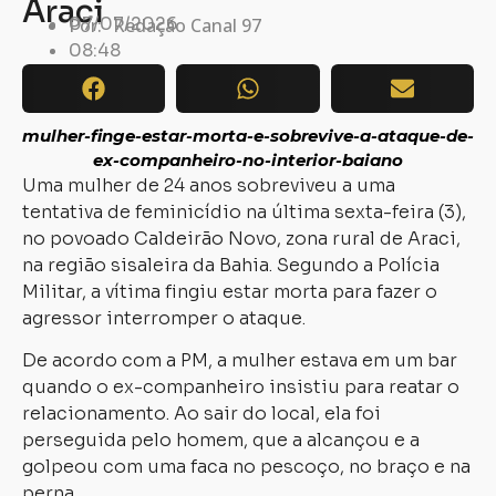
Araci
07/07/2026
Por:
Redação Canal 97
08:48
mulher-finge-estar-morta-e-sobrevive-a-ataque-de-
ex-companheiro-no-interior-baiano
Uma mulher de 24 anos sobreviveu a uma
tentativa de feminicídio na última sexta-feira (3),
no povoado Caldeirão Novo, zona rural de Araci,
na região sisaleira da Bahia. Segundo a Polícia
Militar, a vítima fingiu estar morta para fazer o
agressor interromper o ataque.
De acordo com a PM, a mulher estava em um bar
quando o ex-companheiro insistiu para reatar o
relacionamento. Ao sair do local, ela foi
perseguida pelo homem, que a alcançou e a
golpeou com uma faca no pescoço, no braço e na
perna.