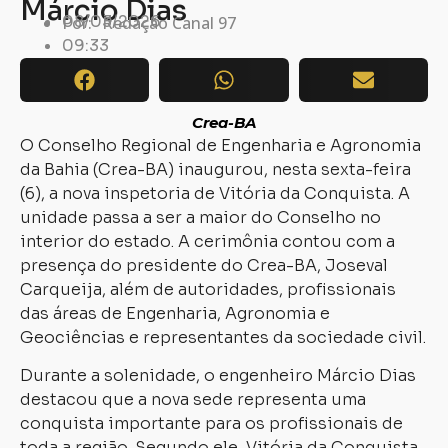
Márcio Dias
08/03/2026
Por:
Redação Canal 97
09:33
Crea-BA
O Conselho Regional de Engenharia e Agronomia
da Bahia (Crea-BA) inaugurou, nesta sexta-feira
(6), a nova inspetoria de Vitória da Conquista. A
unidade passa a ser a maior do Conselho no
interior do estado. A cerimônia contou com a
presença do presidente do Crea-BA, Joseval
Carqueija, além de autoridades, profissionais
das áreas de Engenharia, Agronomia e
Geociências e representantes da sociedade civil.
Durante a solenidade, o engenheiro Márcio Dias
destacou que a nova sede representa uma
conquista importante para os profissionais de
toda a região. Segundo ele, Vitória da Conquista