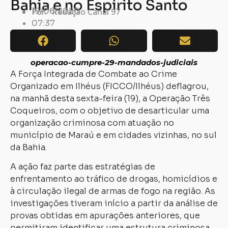
Bahia e no Espírito Santo
19/06/2026
Por:
Redação Canal 97
07:37
operacao-cumpre-29-mandados-judiciais
A Força Integrada de Combate ao Crime
Organizado em Ilhéus (FICCO/Ilhéus) deflagrou,
na manhã desta sexta-feira (19), a Operação Três
Coqueiros, com o objetivo de desarticular uma
organização criminosa com atuação no
município de Maraú e em cidades vizinhas, no sul
da Bahia.
A ação faz parte das estratégias de
enfrentamento ao tráfico de drogas, homicídios e
à circulação ilegal de armas de fogo na região. As
investigações tiveram início a partir da análise de
provas obtidas em apurações anteriores, que
permitiram identificar uma estrutura criminosa