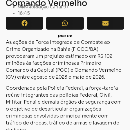
Comando Vermelho
01/06/2026
Por:
Redação Canal 97
16:45
pcc cv
As ações da Força Integrada de Combate ao
Crime Organizado na Bahia (FICCO/BA)
provocaram um prejuízo estimado em R$ 102
milhões às facções criminosas Primeiro
Comando da Capital (PCC) e Comando Vermelho
(CV) entre agosto de 2023 e maio de 2026.
Coordenada pela Polícia Federal, a força-tarefa
reúne integrantes das polícias Federal, Civil,
Militar, Penal e demais órgãos de segurança com
o objetivo de desarticular organizações
criminosas envolvidas principalmente com
tráfico de drogas, tráfico de armas e lavagem de
dinheiro.