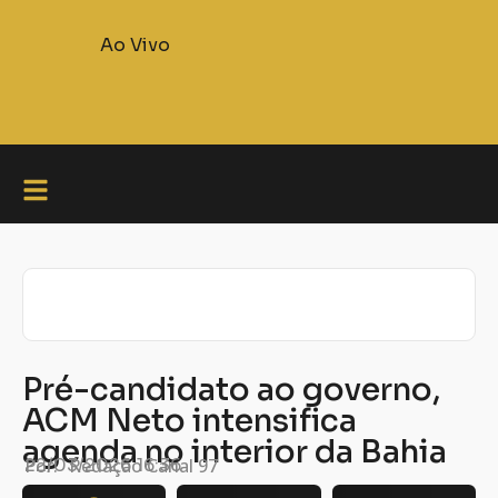
Ao Vivo
Pré-candidato ao governo,
ACM Neto intensifica
agenda no interior da Bahia
Por:
22/03/2026
Redação Canal 97
16:36