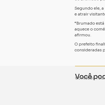
Segundo ele, a
e atrair visitan
“Brumado está 
aquece o comér
afirmou.
O prefeito fin
consideradas p
Você pode
Conteúdo rela