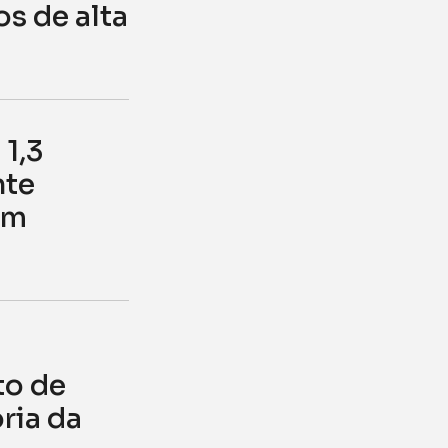
s de alta
1,3
nte
em
to de
ria da