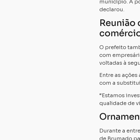
município. A p
declarou.
Reunião 
comérci
O prefeito tam
com empresário
voltadas à seg
Entre as ações
com a substitui
“Estamos inves
qualidade de v
Ornament
Durante a entr
de Brumado par