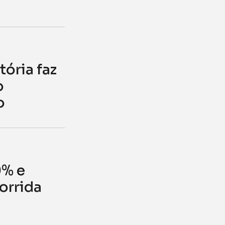
s
tória faz
o
o
0% e
orrida