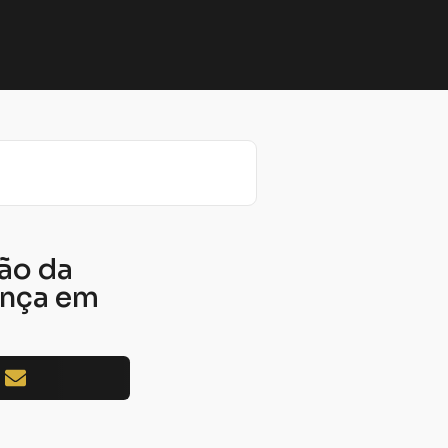
ção da
ança em