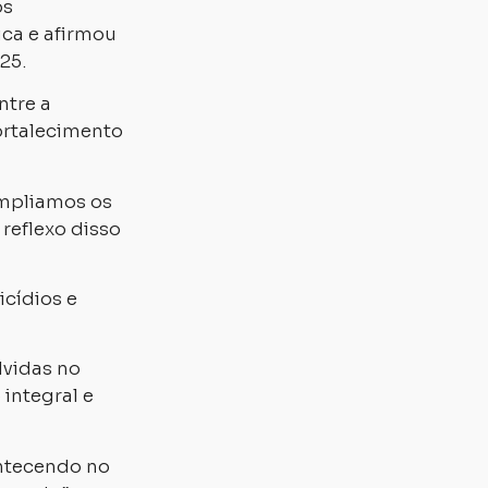
os
ica e afirmou
25.
ntre a
 fortalecimento
ampliamos os
reflexo disso
cídios e
lvidas no
integral e
ontecendo no