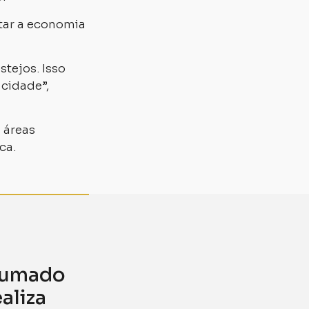
ntar a economia
tejos. Isso
 cidade”,
 áreas
ca.
Brumado
aliza