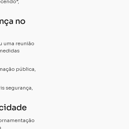
ecendo”,
nça no
ou uma reunião
 medidas
inação pública,
is segurança,
cidade
a ornamentação
.