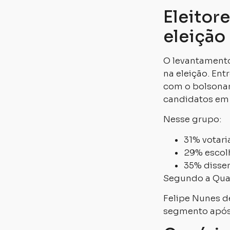
Eleitor
eleição
O levantamento
na eleição. En
com o bolsona
candidatos em
Nesse grupo:
31% votari
29% escolh
35% disse
Segundo a Quae
Felipe Nunes d
segmento após