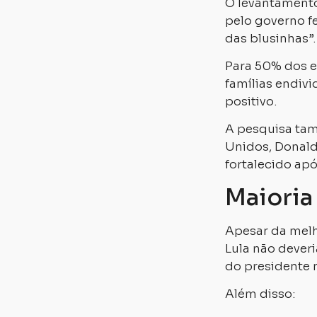
O levantament
pelo governo f
das blusinhas”.
Para 50% dos e
famílias endiv
positivo.
A pesquisa tam
Unidos, Donald 
fortalecido apó
Maioria
Apesar da melh
Lula não dever
do presidente 
Além disso: