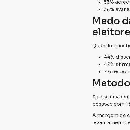
53% acredi
38% avalia
Medo da
eleitor
Quando questio
44% disser
42% afirma
7% respon
Metodol
A pesquisa Qua
pessoas com 16
A margem de er
levantamento e