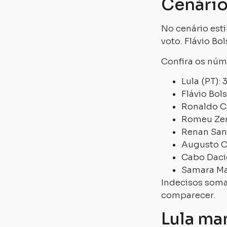
Cenário
No cenário est
voto. Flávio B
Confira os núm
Lula (PT):
Flávio Bol
Ronaldo C
Romeu Zem
Renan San
Augusto Cu
Cabo Dacio
Samara Mar
Indecisos soma
comparecer.
Lula ma