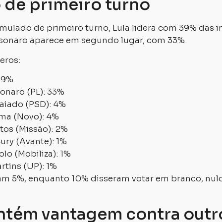
 de primeiro turno
imulado de primeiro turno, Lula lidera com 39% das 
olsonaro aparece em segundo lugar, com 33%.
eros:
 39%
sonaro (PL): 33%
aiado (PSD): 4%
a (Novo): 4%
tos (Missão): 2%
ry (Avante): 1%
lo (Mobiliza): 1%
tins (UP): 1%
m 5%, enquanto 10% disseram votar em branco, nul
ntém vantagem contra outr