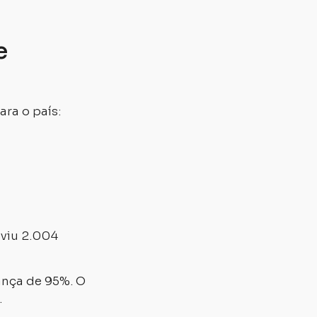
e
ra o país:
uviu 2.004
ança de 95%. O
.