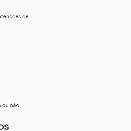
intenções de
o ou não
os