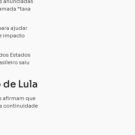
s anunciadas
hamada “taxa
para ajudar
de impacto
 dos Estados
sileiro saiu
 de Lula
os afirmam que
a continuidade