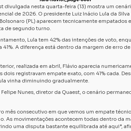
t divulgada nesta quarta-feira (13) mostra um cenári
ncial de 2026. O presidente Luiz Inácio Lula da Silva 
o Bolsonaro (PL) aparecem tecnicamente empatados
ta de segundo turno.
ntamento, Lula tem 42% das intenções de voto, enqu
 41%. A diferença está dentro da margem de erro de
erior, realizada em abril, Flávio aparecia numericame
s dois registravam empate exato, com 41% cada. De
la vinha diminuindo gradualmente.
Felipe Nunes, diretor da Quaest, o cenário permane
eiro mês consecutivo em que vemos um empate técnic
ávio. As movimentações acontecem todas dentro da 
rindo uma disputa bastante equilibrada até aqui”, af