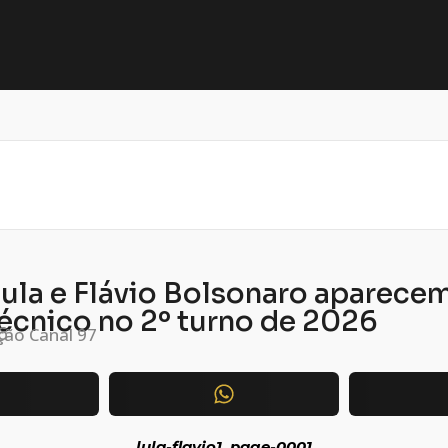
Lula e Flávio Bolsonaro aparece
écnico no 2º turno de 2026
ão Canal 97
6
lula-flavio1_page-0001