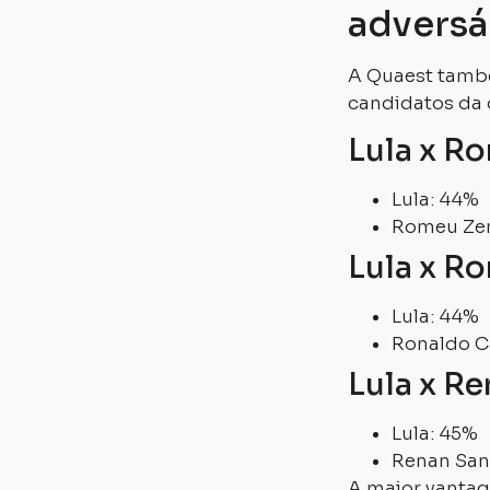
adversá
A Quaest també
candidatos da 
Lula x R
Lula: 44%
Romeu Ze
Lula x R
Lula: 44%
Ronaldo C
Lula x R
Lula: 45%
Renan San
A maior vantag