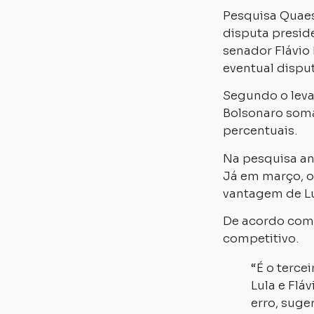
Pesquisa Quaes
disputa preside
senador Flávi
eventual dispu
Segundo o leva
Bolsonaro soma
percentuais.
Na pesquisa ant
Já em março, o
vantagem de Lu
De acordo com 
competitivo.
“É o terc
Lula e Fl
erro, suge