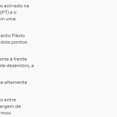
o acirrado na
(PT) e o
 em uma
anto Flávio
 dois pontos
nte à frente.
sde dezembro, a
ce altamente
o entre
margem de
irmou.