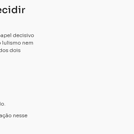
cidir
apel decisivo
o lulismo nem
dos dois
o.
ração nesse