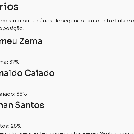
rios
m simulou cenários de segundo turno entre Lula e o
oposição.
omeu Zema
ma: 37%
onaldo Caiado
aiado: 35%
enan Santos
tos: 28%
em do presidente ocorre contra Renan Santos, com d