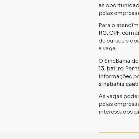
as oportunidad
pelas empresas
Para o atendim
RG, CPF, compr
de cursos e do
a vaga.
O SineBahia de 
13, bairro Pe
Informações po
sinebahia.caet
As vagas pode
pelas empresas
interessados p