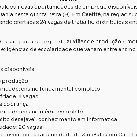
vulgou novas oportunidades de emprego disponívei
ahia nesta quinta-feira (9). Em
Caetité
, na região s
sendo ofertadas
24 vagas de trabalho
distribuídas en
es são para os cargos de
auxiliar de produção
e
mon
 exigências de escolaridade que variam entre ensin
s disponíveis:
de produção
aridade: ensino fundamental completo
idade: 4 vagas
e cobrança
aridade: ensino médio completo
sito desejável: conhecimento em informática
idade: 20 vagas
s devem procurar a unidade do SineBahia em Caetité