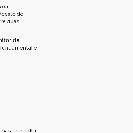
s em
udoeste do
tre duas
itor de
o fundamental e
 para consultar