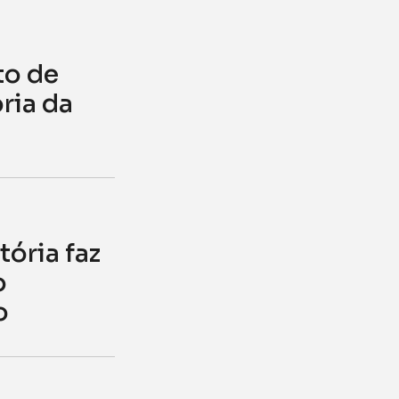
to de
ria da
s
tória faz
o
o