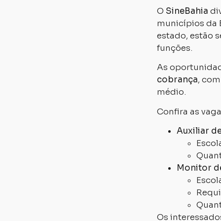
O
SineBahia
di
municípios da B
estado, estão 
funções.
As oportunidad
cobrança
, com
médio.
Confira as vaga
Auxiliar 
Escol
Quant
Monitor d
Escol
Requi
Quant
Os interessado