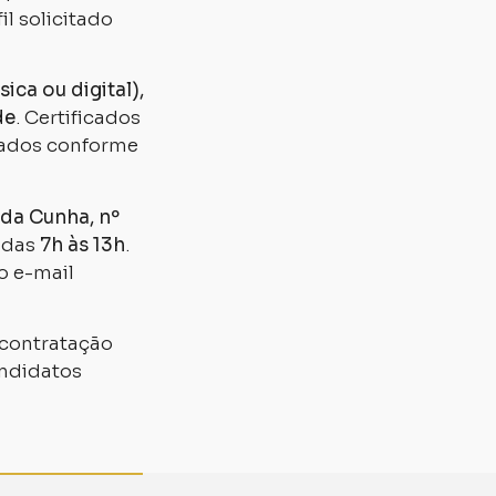
l solicitado
sica ou digital),
de
. Certificados
tados conforme
da Cunha, nº
, das
7h às 13h
.
o e-mail
contratação
andidatos