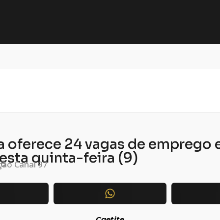
a oferece 24 vagas de emprego
esta quinta-feira (9)
ão Canal 97
26
Caetite