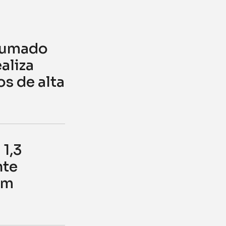
Brumado
aliza
s de alta
1,3
nte
em