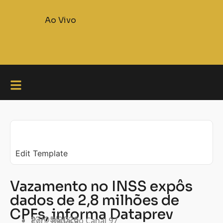
Ao Vivo
Edit Template
Vazamento no INSS expôs
dados de 2,8 milhões de
CPFs, informa Dataprev
27/05/2026
Por:
Redação Canal 97