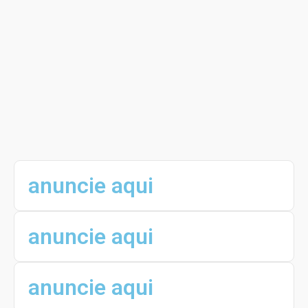
afetadas pelo temporal
Postado em
02/03/2026
A Prefeitura de Macaúbas formalizou o
Contrato nº 022/2026, no valor total de R$
1.395.293,10, com a empresa Ortohouse LTDA…
anuncie aqui
anuncie aqui
anuncie aqui