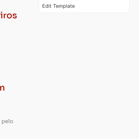
Edit Template
iros
o
em
 pelo