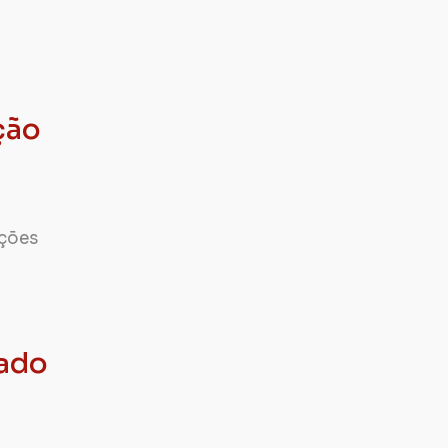
ção
ações
cado