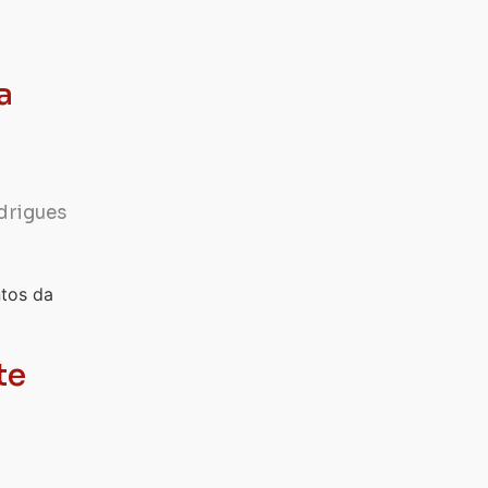
a
drigues
te