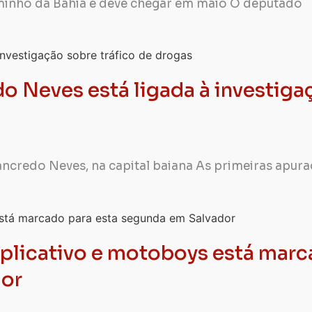
aminho da Bahia e deve chegar em maio O deputado
o Neves está ligada à investiga
Tancredo Neves, na capital baiana As primeiras apur
aplicativo e motoboys está mar
dor